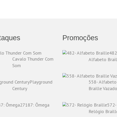
taques
Promoções
482
Cavalo Thunder Com
Alfabeto Brail
Som
Playground
558- Alfabeto
Century
Braille Vazad
27187: Ômega
572-
Relógio Braill