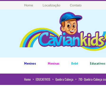
Home
Localização
Contato
Meninos
Meninas
Bebê
Educativos
Home
>
EDUCATIVOS
>
Quebra Cabeça
>
710- Quebra-Cabeça c