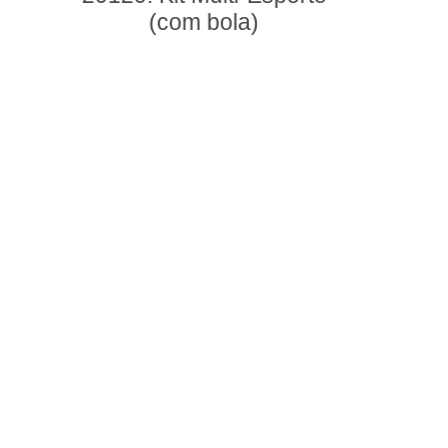
98109: Tabela de
Basquete (com bola)