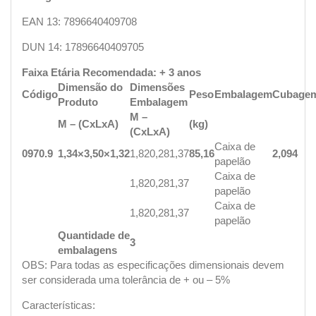
EAN 13: 7896640409708
DUN 14: 17896640409705
Faixa Etária Recomendada: + 3 anos
Dimensão do
Dimensões
Código
Peso
Embalagem
Cubage
Produto
Embalagem
M –
M – (CxLxA)
(kg)
(CxLxA)
Caixa de
0970.9
1,34×3,50×1,32
1,82
0,28
1,37
85,16
2,094
papelão
Caixa de
1,82
0,28
1,37
papelão
Caixa de
1,82
0,28
1,37
papelão
Quantidade de
3
embalagens
OBS: Para todas as especificações dimensionais devem
ser considerada uma tolerância de + ou – 5%
Características: