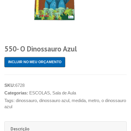
550- O Dinossauro Azul
INCLUIR NO MEU ORÇAMENTO
SKU:
6728
Categorias:
ESCOLAS
,
Sala de Aula
Tags:
dinossauro
,
dinossauro azul
,
medida
,
metro
,
o dinossauro
azul
Descrição