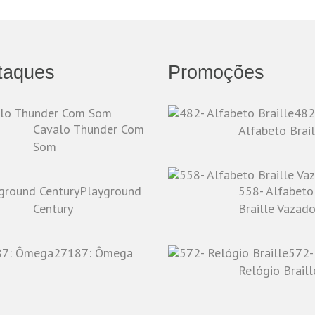
taques
Promoções
482
Cavalo Thunder Com
Alfabeto Brail
Som
Playground
558- Alfabeto
Century
Braille Vazad
27187: Ômega
572-
Relógio Braill