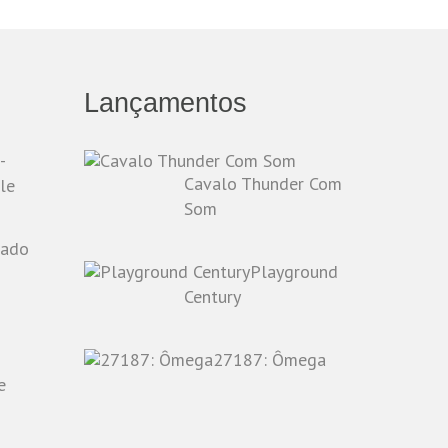
Lançamentos
-
Cavalo Thunder Com
le
Som
Playground
o
Century
27187: Ômega
e