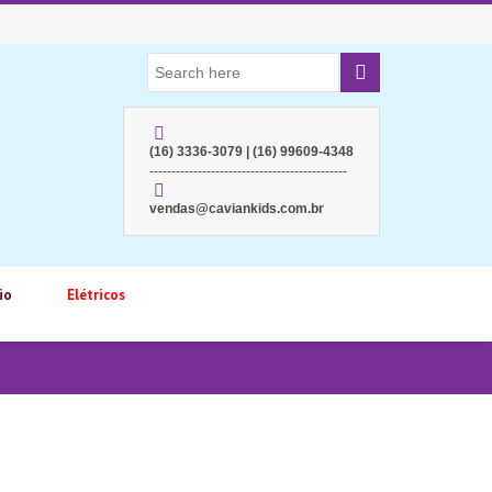
(16) 3336-3079 | (16) 99609-4348
---------------------------------------------
vendas@caviankids.com.br
io
Elétricos