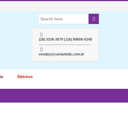
(16) 3336-3079 | (16) 99609-4348
---------------------------------------------
vendas@caviankids.com.br
io
Elétricos