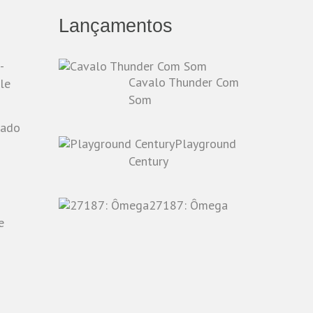
Lançamentos
-
Cavalo Thunder Com
le
Som
Playground
o
Century
27187: Ômega
e