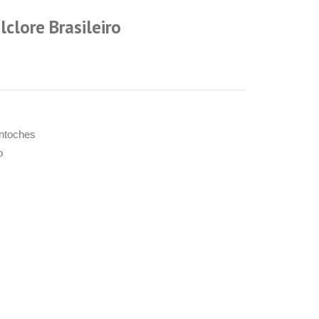
clore Brasileiro
ntoches
o