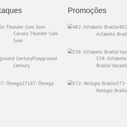
taques
Promoções
482
Cavalo Thunder Com
Alfabeto Brail
Som
Playground
558- Alfabeto
Century
Braille Vazad
27187: Ômega
572-
Relógio Braill